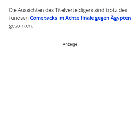
a
Die Aussichten des Titelverteidigers sind trotz des
g
furiosen
Comebacks im Achtelfinale gegen Ägypten
e
gesunken.
: