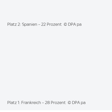
I
Platz 2: Spanien – 22 Prozent © DPA pa
m
a
g
e
:
I
Platz 1: Frankreich – 28 Prozent © DPA pa
m