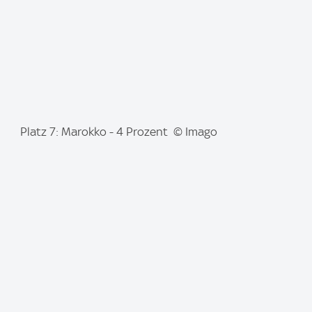
:
I
Platz 7: Marokko - 4 Prozent © Imago
m
a
g
e
: