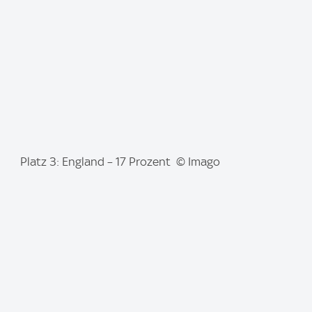
e
:
I
Platz 3: England – 17 Prozent © Imago
m
a
g
e
: