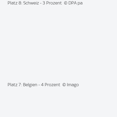
I
Platz 8: Schweiz - 3 Prozent © DPA pa
m
a
g
e
:
I
Platz 7: Belgien - 4 Prozent © Imago
m
a
g
e