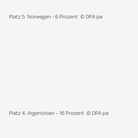
I
Platz 5: Norwegen - 6 Prozent © DPA pa
m
a
g
e
:
I
Platz 4: Argentinien – 16 Prozent © DPA pa
m
a
g