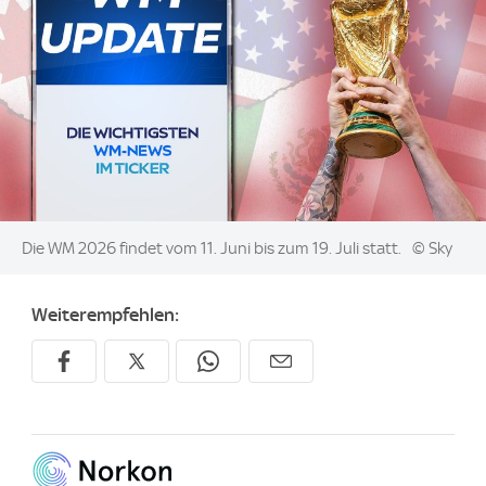
Image:
Die WM 2026 findet vom 11. Juni bis zum 19. Juli statt.
© Sky
Weiterempfehlen: