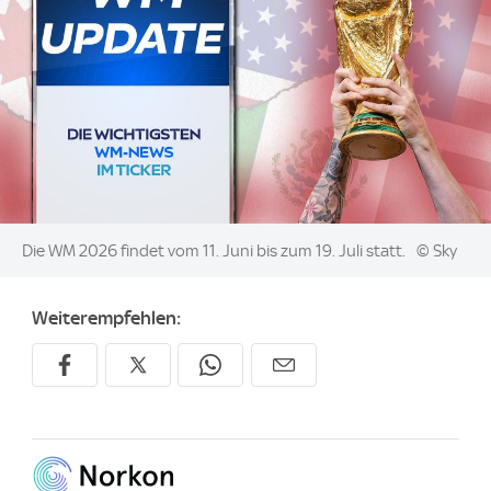
Image:
Die WM 2026 findet vom 11. Juni bis zum 19. Juli statt.
© Sky
Weiterempfehlen: