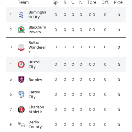
Team
Team
Sp.
Spiele
S
Siege
U
Unentschieden
N
Niederlagen
Tore
Tore
Diff.
Differenz
Pkte.
Pun
Platz
Birmingha
1
0
0
0
0
0:0
0
0
m City
Blackburn
2
0
0
0
0
0:0
0
0
Rovers
Bolton
3
Wanderer
0
0
0
0
0:0
0
0
s
Bristol
4
0
0
0
0
0:0
0
0
City
Burnley
5
0
0
0
0
0:0
0
0
Cardiff
6
0
0
0
0
0:0
0
0
City
Charlton
7
0
0
0
0
0:0
0
0
Athletic
Derby
8
0
0
0
0
0:0
0
0
County