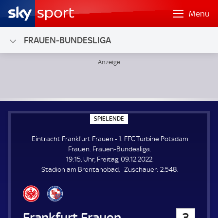
Menü
FRAUEN-BUNDESLIGA
Eintracht Frankfurt Frauen - 1. FFC Turbine Potsdam Frau
S
SPIELENDE
P
I
Eintracht Frankfurt Frauen - 1. FFC Turbine Potsdam
E
L
Frauen. Frauen-Bundesliga.
E
19:15, Uhr, Freitag, 09.12.2022.
N
D
Z
Stadion am Brentanobad
Zuschauer:
2.548.
E
u
s
c
h
Eintracht Frankfurt Frauen
3