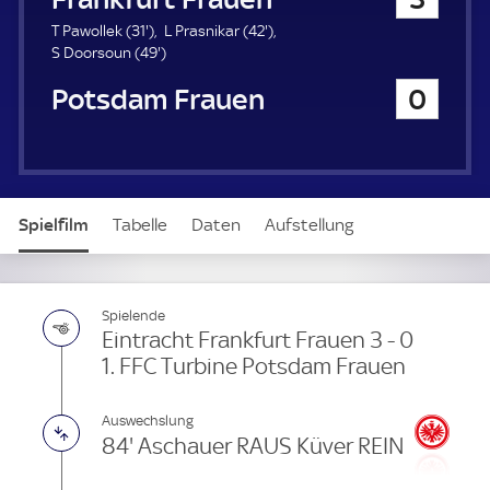
a
u
3
4
T Pawollek (
31'
)
L Prasnikar (
42'
)
e
1
4
2
S Doorsoun (
49'
)
r
.
9
.
1. FFC Turbine Potsdam Frauen
0
m
.
m
i
m
i
n
i
n
u
n
u
t
u
t
e
t
e
Spielfilm
Tabelle
Daten
Aufstellung
e
Spielende
Eintracht Frankfurt Frauen 3 - 0
1. FFC Turbine Potsdam Frauen
Auswechslung
84' Aschauer RAUS Küver REIN