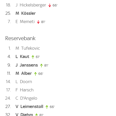
18
J
Hickelsberger
66'
66. minute
25
M
Kössler
7
E
Memeti
81'
81. minute
Reservebank
1
M
Tufekovic
4
L
Kaut
61'
61. minute
9
J
Janssens
81'
81. minute
11
M
Alber
66'
66. minute
14
L
Doorn
17
F
Harsch
24
C
D'Angelo
27
V
Leimenstoll
66'
66. minute
32
V
Diehm
81'
81. minute