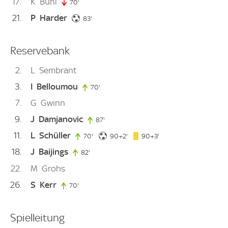
17
K
Bühl
70'
70. minute
21
P
Harder
83. minute
83'
Reservebank
2
L
Sembrant
3
I
Belloumou
70'
70. minute
7
G
Gwinn
9
J
Damjanovic
87'
87. minute
11
L
Schüller
92. minute
93. minute
70'
70. minute
90+2'
90+3'
18
J
Baijings
82'
82. minute
22
M
Grohs
26
S
Kerr
70'
70. minute
Spielleitung