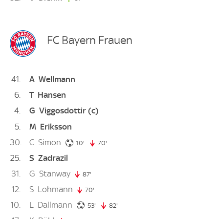
FC Bayern Frauen
41
A
Wellmann
6
T
Hansen
4
G
Viggosdottir
(c)
5
M
Eriksson
30
C
Simon
10. minute
10'
70'
70. minute
25
S
Zadrazil
31
G
Stanway
87'
87. minute
12
S
Lohmann
70'
70. minute
10
L
Dallmann
53. minute
53'
82'
82. minute