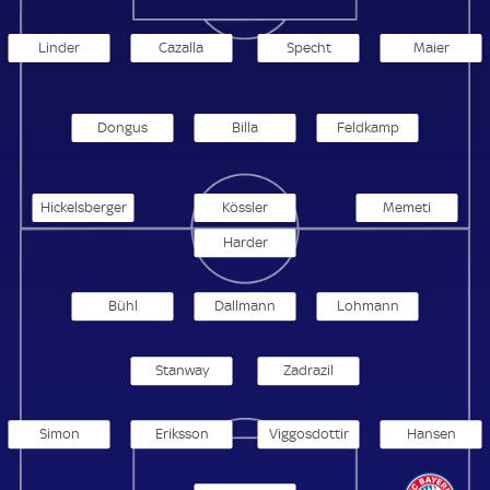
Linder
Cazalla
Specht
Maier
Dongus
Billa
Feldkamp
Hickelsberger
Kössler
Memeti
Harder
Bühl
Dallmann
Lohmann
Stanway
Zadrazil
Simon
Eriksson
Viggosdottir
Hansen