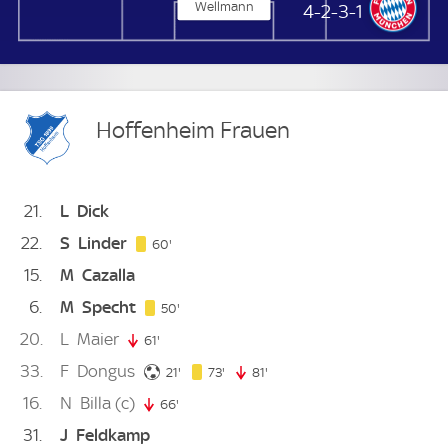
Wellmann
FC Bayern München Frauen
4-2-3-1
Hoffenheim Frauen
21
L
Dick
22
S
Linder
60. minute
60'
15
M
Cazalla
6
M
Specht
50. minute
50'
20
L
Maier
61'
61. minute
33
F
Dongus
21. minute
73. minute
21'
73'
81'
81. minute
16
N
Billa
(c)
66'
66. minute
31
J
Feldkamp