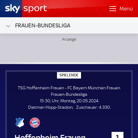
Menü
FRAUEN-BUNDESLIGA
TSG Hoffenheim Frauen - FC Bayern München Frauen; Fra
S
SPIELENDE
P
I
TSG Hoffenheim Frauen - FC Bayern München Frauen.
E
L
Frauen-Bundesliga.
E
15:30, Uhr, Montag, 20.05.2024.
N
D
Z
Dietmar-Hopp-Stadion
Zuschauer:
4.330.
E
u
s
c
h
TSG Hoffenheim Frauen
1