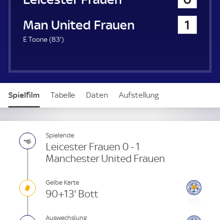
a
u
Manchester United Frauen
1
e
r
8
E Toone (
83'
)
3
.
m
i
n
Spielfilm
Tabelle
Daten
Aufstellung
u
t
e
Spielende
Leicester Frauen 0 - 1
Manchester United Frauen
Gelbe Karte
90+13' Bott
Auswechslung