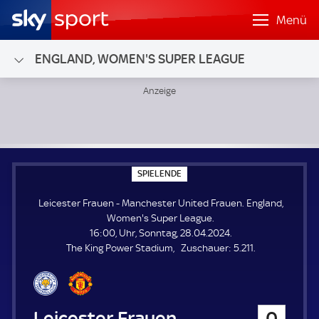
Menü
ENGLAND, WOMEN'S SUPER LEAGUE
Leicester Frauen - Manchester United Frauen; England, W
S
SPIELENDE
P
I
Leicester Frauen - Manchester United Frauen. England,
E
L
Women's Super League.
E
16:00, Uhr, Sonntag, 28.04.2024.
N
D
Z
The King Power Stadium
Zuschauer:
5.211.
E
u
s
c
h
Leicester Frauen
0