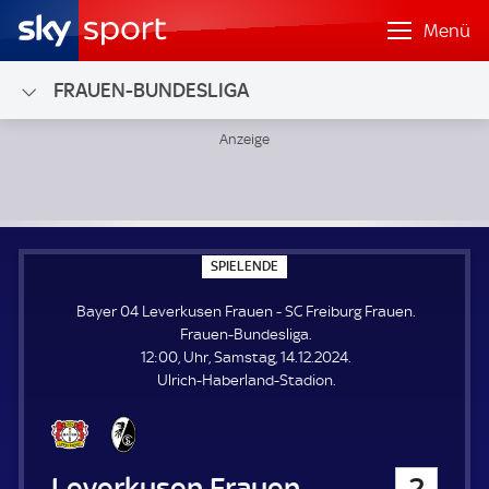
Menü
FRAUEN-BUNDESLIGA
Bayer 04 Leverkusen Frauen - SC Freiburg Frauen; Frauen
S
SPIELENDE
P
I
Bayer 04 Leverkusen Frauen - SC Freiburg Frauen.
E
L
Frauen-Bundesliga.
E
12:00, Uhr, Samstag, 14.12.2024.
N
D
Ulrich-Haberland-Stadion.
E
Bayer 04 Leverkusen Frauen
2