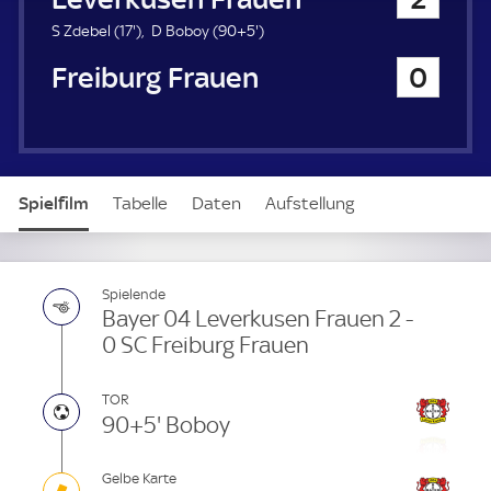
1
9
S Zdebel (
17'
)
D Boboy (
90+5'
)
7
5
SC Freiburg Frauen
0
.
.
m
m
i
i
n
n
u
u
t
t
Spielfilm
Tabelle
Daten
Aufstellung
e
e
Live
Spielende
Bayer 04 Leverkusen Frauen 2 -
0 SC Freiburg Frauen
TOR
90+5' Boboy
Gelbe Karte