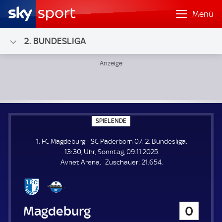
Menü
2. BUNDESLIGA
1. FC Magdeburg - SC Paderborn 07; 2. Bundesliga
S
SPIELENDE
P
I
1. FC Magdeburg - SC Paderborn 07. 2. Bundesliga.
E
L
13:30, Uhr, Sonntag, 09.11.2025.
E
Z
Avnet Arena
Zuschauer:
21.654.
N
D
u
E
s
c
h
1. FC Magdeburg
0
a