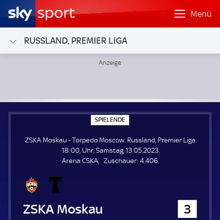
Menü
RUSSLAND, PREMIER LIGA
ZSKA Moskau - Torpedo Moscow; Russland, Premier Liga
S
SPIELENDE
P
I
ZSKA Moskau - Torpedo Moscow. Russland, Premier Liga.
E
L
18:00, Uhr, Samstag, 13.05.2023.
E
Z
Arena CSKA
Zuschauer:
4.406.
N
D
u
E
s
c
h
ZSKA Moskau
3
a