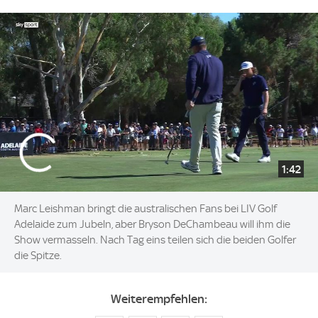
1:42
Marc Leishman bringt die australischen Fans bei LIV Golf
Adelaide zum Jubeln, aber Bryson DeChambeau will ihm die
Show vermasseln. Nach Tag eins teilen sich die beiden Golfer
die Spitze.
Weiterempfehlen: