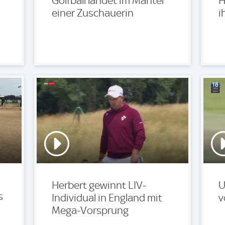
Golfball landet im Mantel
H
einer Zuschauerin
i
Herbert gewinnt LIV-
U
s
Individual in England mit
v
Mega-Vorsprung