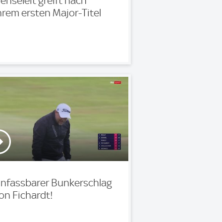
enseleit greift nach
hrem ersten Major-Titel
nfassbarer Bunkerschlag
on Fichardt!