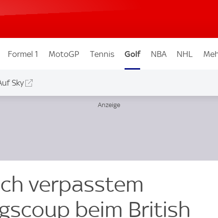
Formel 1
MotoGP
Tennis
Golf
NBA
NHL
Meh
Auf Sky
ach verpasstem
scoup beim British