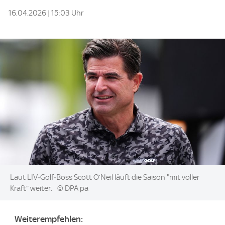
16.04.2026 | 15:03 Uhr
Image:
Laut LIV‑Golf‑Boss Scott O’Neil läuft die Saison "mit voller
Kraft“ weiter.
© DPA pa
Weiterempfehlen: