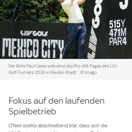
Image:
Der Brite Paul Casey während des Pro-AM-Tages des LIV-
Golf-Turniers 2026 in Mexiko-Stadt.
© Imago
Fokus auf den laufenden
Spielbetrieb
O'Neil stellte abschließend klar, dass sich die