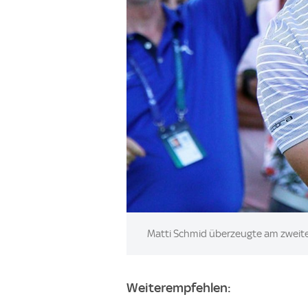
Image:
Matti Schmid überzeugte am zwei
Weiterempfehlen: