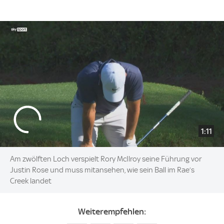
1:11
Am zwölften Loch verspielt Rory McIlroy seine Führung vor
Justin Rose und muss mitansehen, wie sein Ball im Rae’s
Creek landet
Weiterempfehlen: