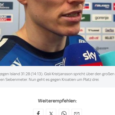
egen Island 31:28 (14:13). Gisli Kristjansson spricht über den groß
nen Siebenmeter. Nun geht es gegen Kroatien um Platz drei.
Weiterempfehlen: