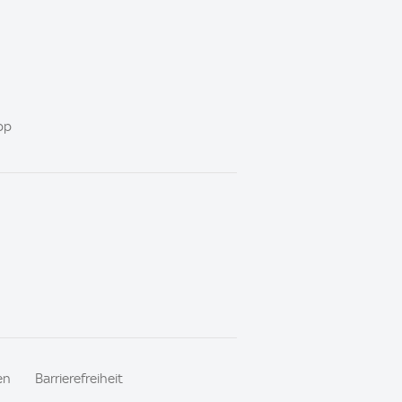
pp
en
Barrierefreiheit