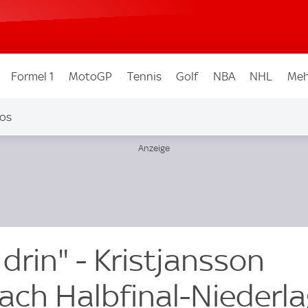
Formel 1
MotoGP
Tennis
Golf
NBA
NHL
Meh
os
drin" - Kristjansson
ach Halbfinal-Niederl