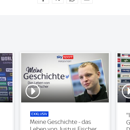
EXKLUSIV
'
Meine Geschichte - das
G
Leben von Justus Fischer
D