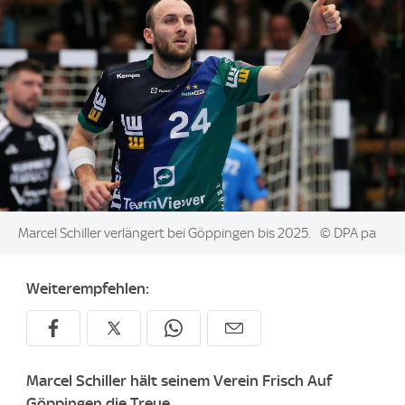
Image:
Marcel Schiller verlängert bei Göppingen bis 2025.
© DPA pa
Weiterempfehlen:
Marcel Schiller hält seinem Verein Frisch Auf
Göppingen die Treue.