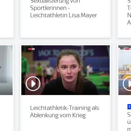
Sexualisierung von
S
Sportlerinnen -
T
Leichtathletin Lisa Mayer
N
A
E
Leichtathletik-Training als
S
Ablenkung vom Krieg
ü
m