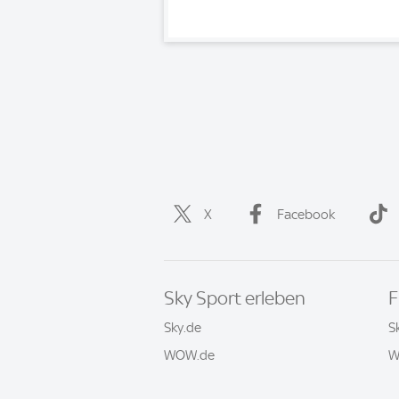
X
Facebook
Sky Sport erleben
F
Sky.de
S
WOW.de
W