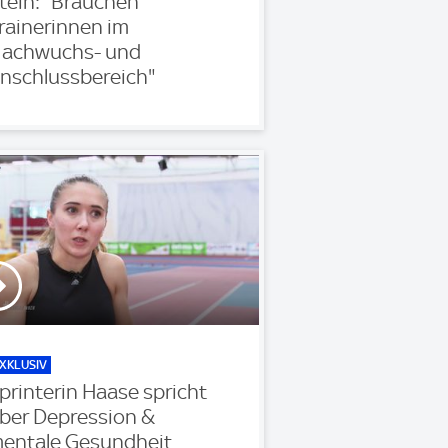
tein: "Brauchen
rainerinnen im
achwuchs- und
nschlussbereich"
XKLUSIV
printerin Haase spricht
ber Depression &
entale Gesundheit