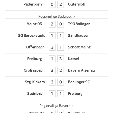
0
2
Regionalliga Südwest
2
0
1
1
3
1
1
3
3
2
3
0
1
1
Regionalliga Bayern