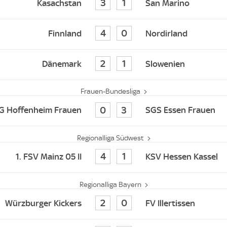
3
1
Kasachstan
San Marino
4
0
Finnland
Nordirland
2
1
Dänemark
Slowenien
Frauen-Bundesliga
0
3
G Hoffenheim Frauen
SGS Essen Frauen
Regionalliga Südwest
4
1
1. FSV Mainz 05 II
KSV Hessen Kassel
Regionalliga Bayern
2
0
Würzburger Kickers
FV Illertissen