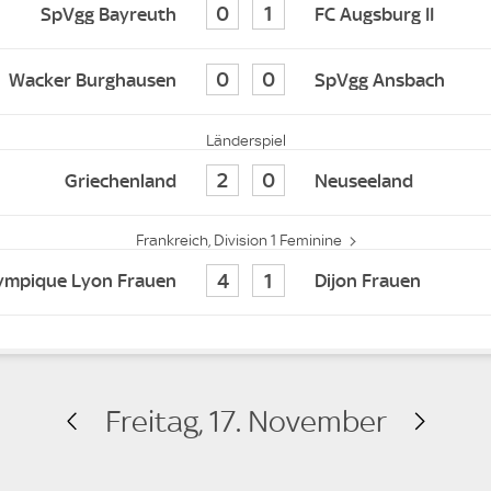
0
1
SpVgg Bayreuth
FC Augsburg II
0
0
Wacker Burghausen
SpVgg Ansbach
Länderspiel
2
0
Griechenland
Neuseeland
Frankreich, Division 1 Feminine
4
1
ympique Lyon Frauen
Dijon Frauen
Freitag, 17. November