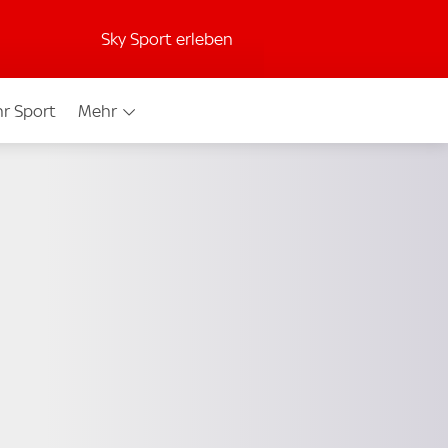
Sky Sport erleben
r Sport
Mehr