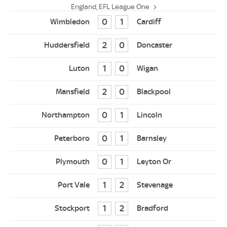
England, EFL League One
0
1
2
0
1
0
2
0
0
1
0
1
0
1
1
2
1
2