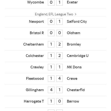
0
1
England, EFL League Two
0
1
0
0
1
2
1
2
1
1
1
4
4
1
1
0