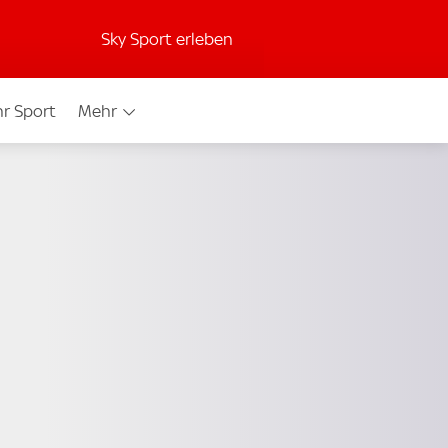
Sky Sport erleben
r Sport
Mehr