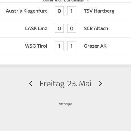
Österreich, Bundesliga
0
1
Austria Klagenfurt
TSV Hartberg
0
0
LASK Linz
SCR Altach
1
1
WSG Tirol
Grazer AK
Freitag, 23. Mai