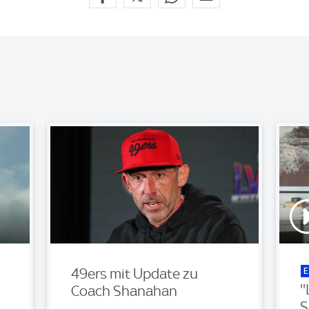
E
49ers mit Update zu
'
Coach Shanahan
S