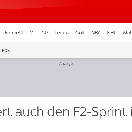
Formel 1
MotoGP
Tennis
Golf
NBA
NHL
Meh
deos
rt auch den F2-Sprint 