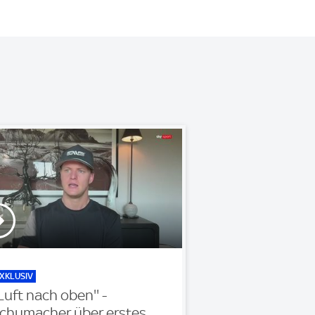
XKLUSIV
'Luft nach oben'' -
chumacher über erstes