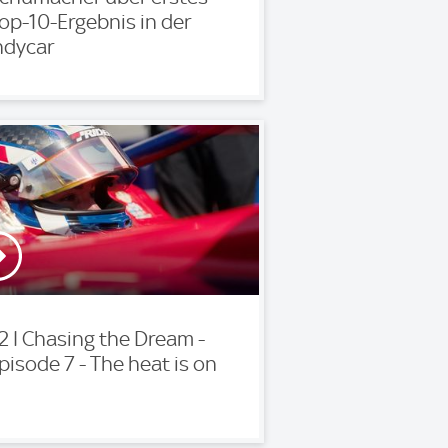
op-10-Ergebnis in der
ndycar
2 I Chasing the Dream -
pisode 7 - The heat is on