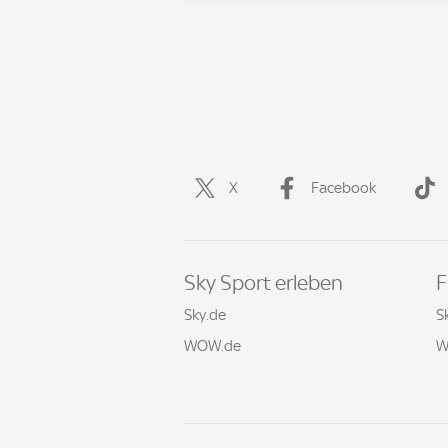
X
Facebook
Sky Sport erleben
F
Sky.de
S
WOW.de
W