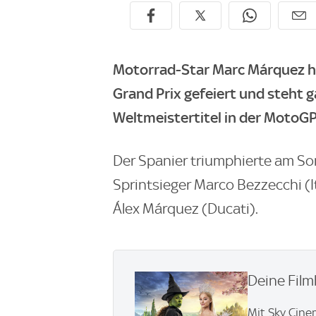
Motorrad-Star Marc Márquez ha
Grand Prix gefeiert und steht 
Weltmeistertitel in der MotoGP
Der Spanier triumphierte am Son
Sprintsieger Marco Bezzecchi (I
Álex Márquez (Ducati).
Deine Film
Mit Sky Cine