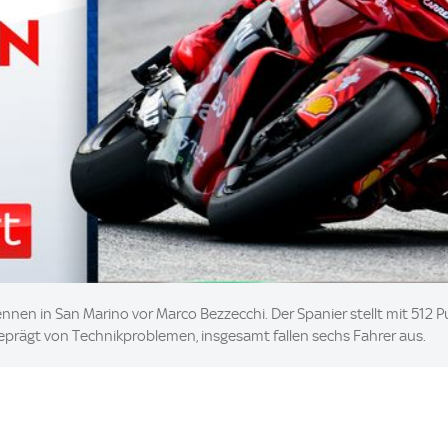
en in San Marino vor Marco Bezzecchi. Der Spanier stellt mit 512 
eprägt von Technikproblemen, insgesamt fallen sechs Fahrer aus.