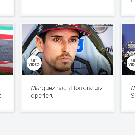
!
Marquez nach Horrorsturz
M
k
operiert
S