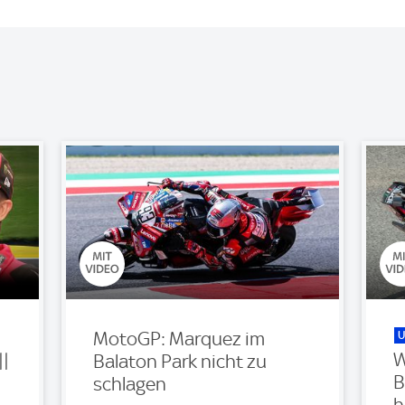
U
MotoGP: Marquez im
||
W
Balaton Park nicht zu
B
schlagen
h