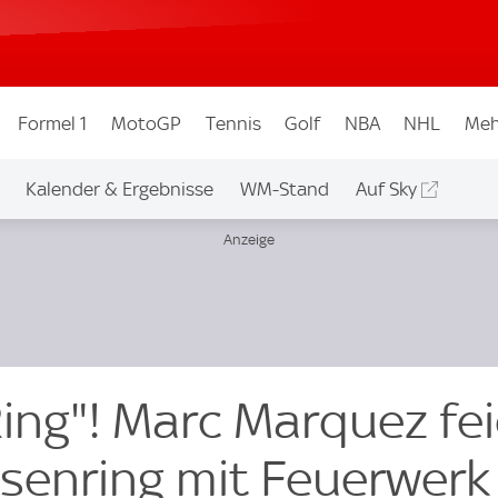
Formel 1
MotoGP
Tennis
Golf
NBA
NHL
Meh
Kalender & Ergebnisse
WM-Stand
Auf Sky
Ring"! Marc Marquez fei
senring mit Feuerwerk