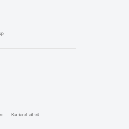
pp
en
Barrierefreiheit