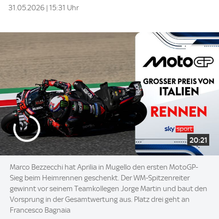
31.05.2026 | 15:31 Uhr
20:21
Marco Bezzecchi hat Aprilia in Mugello den ersten MotoGP-
Sieg beim Heimrennen geschenkt. Der WM-Spitzenreiter
gewinnt vor seinem Teamkollegen Jorge Martin und baut den
Vorsprung in der Gesamtwertung aus. Platz drei geht an
Francesco Bagnaia