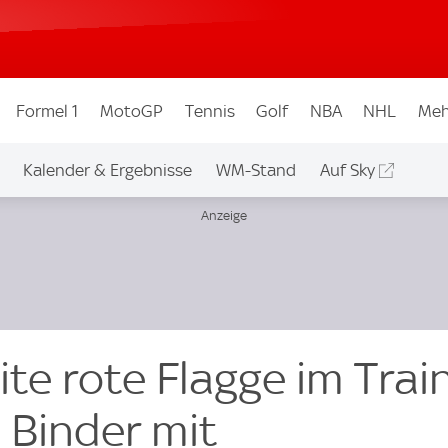
Formel 1
MotoGP
Tennis
Golf
NBA
NHL
Meh
Kalender & Ergebnisse
WM-Stand
Auf Sky
te rote Flagge im Trai
 Binder mit