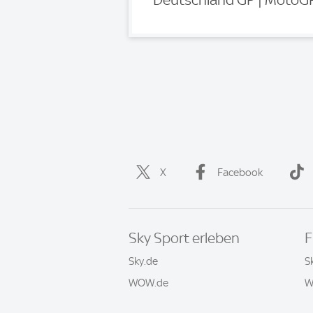
X
Facebook
Sky Sport erleben
F
Sky.de
S
WOW.de
W