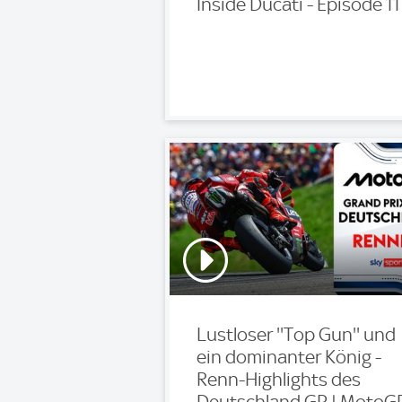
Inside Ducati - Episode 11
Lustloser ''Top Gun'' und
ein dominanter König -
Renn-Highlights des
Deutschland GP | MotoG