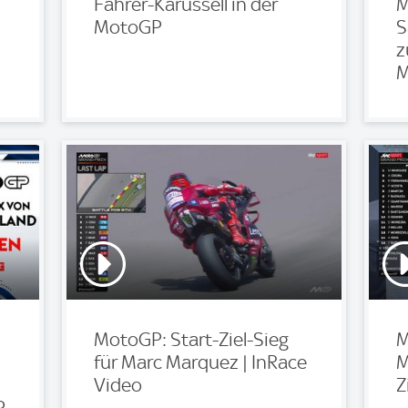
Fahrer-Karussell in der
M
MotoGP
S
z
M
MotoGP: Start-Ziel-Sieg
M
für Marc Marquez | InRace
M
Video
Z
P