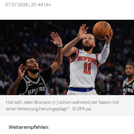
07.07.2026 | 20:44 Uhr
Image:
Hat sich Jalen Brunson (r.) schon während der Saison mit
einer Verletzung herumgeplagt?
© DPA pa
Weiterempfehlen: