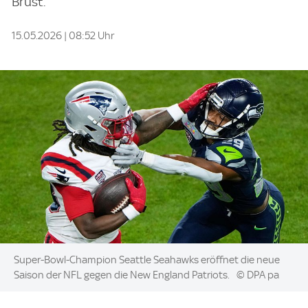
Brust.
15.05.2026 | 08:52 Uhr
Image:
Super-Bowl-Champion Seattle Seahawks eröffnet die neue
Saison der NFL gegen die New England Patriots.
© DPA pa