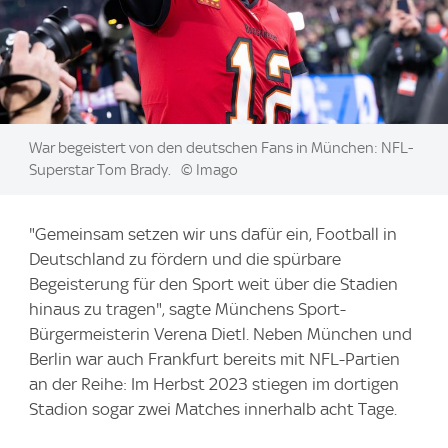
Image:
War begeistert von den deutschen Fans in München: NFL-
Superstar Tom Brady.
© Imago
"Gemeinsam setzen wir uns dafür ein, Football in
Deutschland zu fördern und die spürbare
Begeisterung für den Sport weit über die Stadien
hinaus zu tragen", sagte Münchens Sport-
Bürgermeisterin Verena Dietl. Neben München und
Berlin war auch Frankfurt bereits mit NFL-Partien
an der Reihe: Im Herbst 2023 stiegen im dortigen
Stadion sogar zwei Matches innerhalb acht Tage.