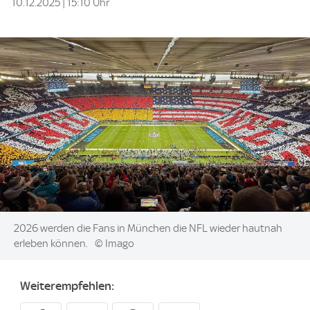
10.12.2025 | 15:10 Uhr
Image:
2026 werden die Fans in München die NFL wieder hautnah
erleben können.
© Imago
Weiterempfehlen: