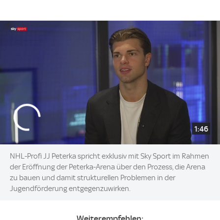
1:46
NHL-Profi JJ Peterka spricht exklusiv mit Sky Sport im Rahmen
der Eröffnung der Peterka-Arena über den Prozess, die Arena
zu bauen und damit strukturellen Problemen in der
Jugendförderung entgegenzuwirken.
Weiterempfehlen: