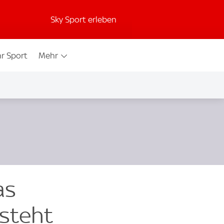
Sky Sport erleben
r Sport
Mehr
as
 steht