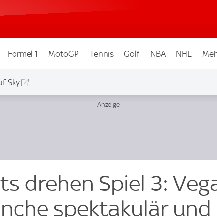
Formel 1
MotoGP
Tennis
Golf
NBA
NHL
Meh
uf Sky
ts drehen Spiel 3: Veg
anche spektakulär und