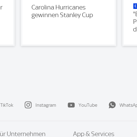
E
r
Carolina Hurricanes
"
gewinnen Stanley Cup
P
d
TikTok
Instagram
YouTube
WhatsA
ür Unternehmen
App & Services