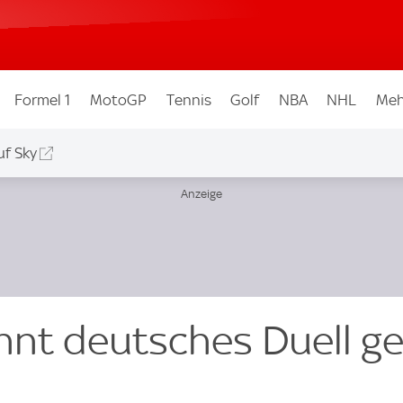
Formel 1
MotoGP
Tennis
Golf
NBA
NHL
Meh
uf Sky
nnt deutsches Duell g