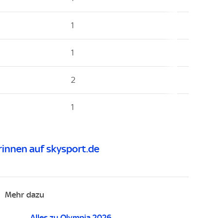
1
1
2
1
innen auf skysport.de
Mehr dazu
Alles zu Olympia 2026