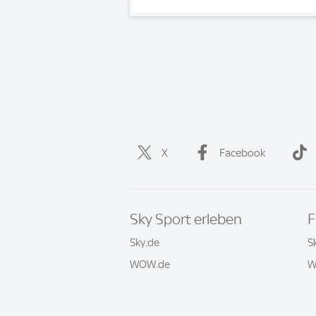
X
Facebook
Sky Sport erleben
F
Sky.de
S
WOW.de
W