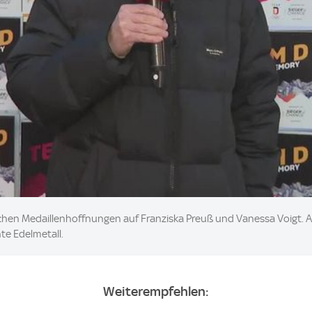
chen Medaillenhoffnungen auf Franziska Preuß und Vanessa Voigt. A
te Edelmetall.
Weiterempfehlen: