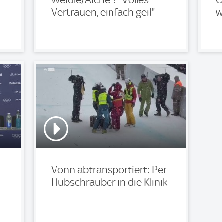
Weidle/Aicher! "Volles
O
Vertrauen, einfach geil"
w
Vonn abtransportiert: Per
Hubschrauber in die Klinik