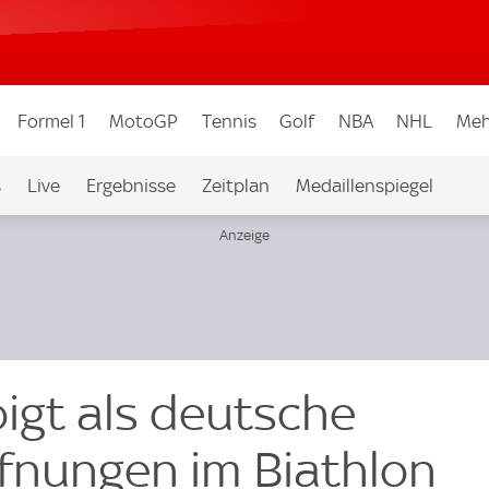
Formel 1
MotoGP
Tennis
Golf
NBA
NHL
Meh
s
Live
Ergebnisse
Zeitplan
Medaillenspiegel
igt als deutsche
fnungen im Biathlon