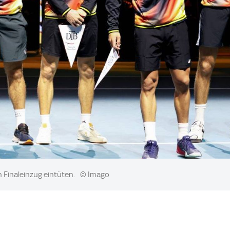
 Finaleinzug eintüten.
© Imago