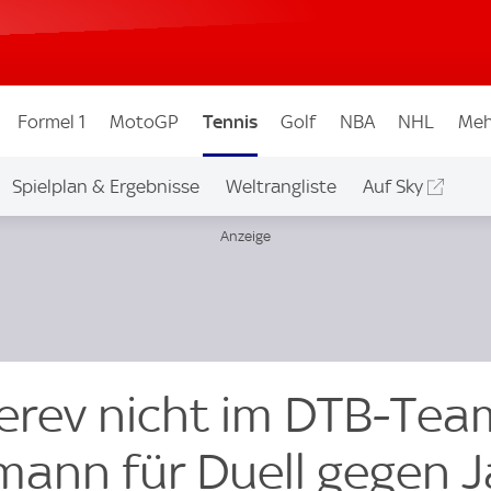
Formel 1
MotoGP
Tennis
Golf
NBA
NHL
Meh
Spielplan & Ergebnisse
Weltrangliste
Auf Sky
erev nicht im DTB-Tea
mann für Duell gegen 