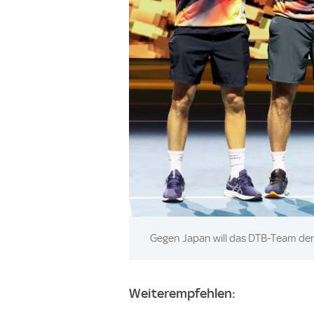
Image:
Gegen Japan will das DTB-Team den
Weiterempfehlen: