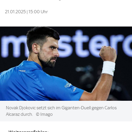
21.01.2025 | 15:00 Uhr
Image:
Novak Djokovic setzt sich im Giganten-Duell gegen Carlos
Alcaraz durch.
© Imago