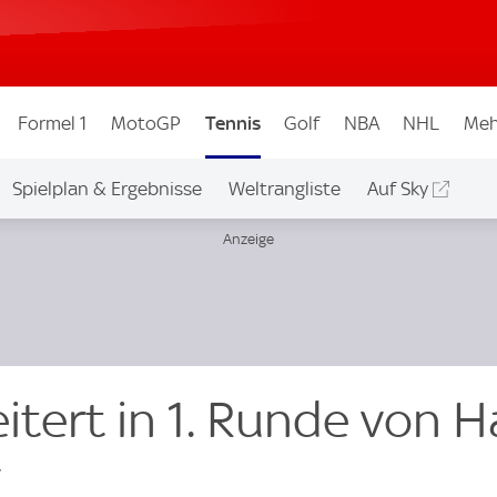
Formel 1
MotoGP
Tennis
Golf
NBA
NHL
Meh
Spielplan & Ergebnisse
Weltrangliste
Auf Sky
itert in 1. Runde von H
v