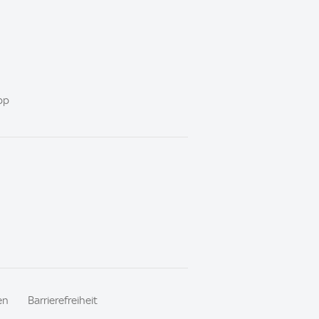
pp
en
Barrierefreiheit