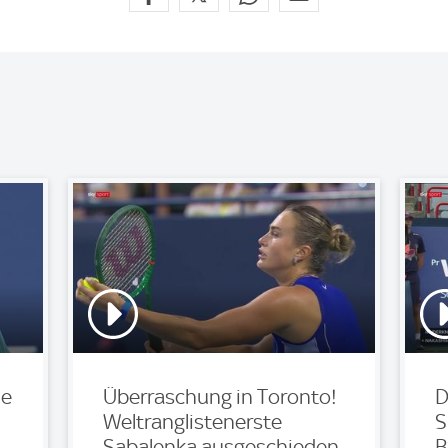
le
Überraschung in Toronto!
D
Weltranglistenerste
S
Sabalenka ausgeschieden
B