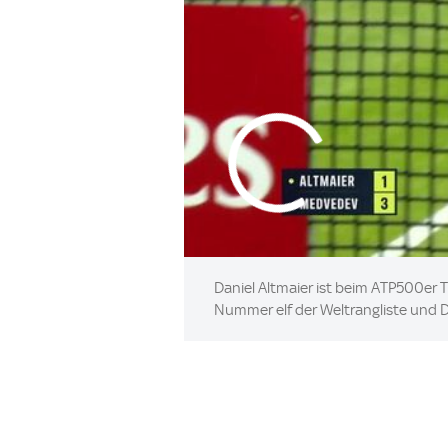
Daniel Altmaier ist beim ATP500er 
Nummer elf der Weltrangliste und Dri