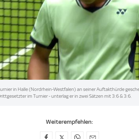
Turnier in Halle (Nordrhein-Westfalen) an seiner Auftakthürde gesch
ttgesetzter im Turnier - unterlag er in zwei Sätzen mit 3:6 & 3:6.
Weiterempfehlen: