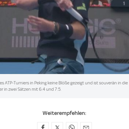
des ATP-Turniers in Peking keine Blöße gezeigt und ist souverän in 
r in zwei Sätzen mit 6:4 und 7:5.
Weiterempfehlen: