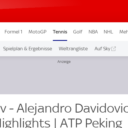
Formel 1
MotoGP
Tennis
Golf
NBA
NHL
Meh
Spielplan & Ergebnisse
Weltrangliste
Auf Sky
v - Alejandro Davidovi
Highlights | ATP Peking