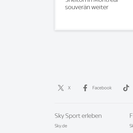
souverän weiter
X
Facebook
Sky Sport erleben
F
Sky.de
S