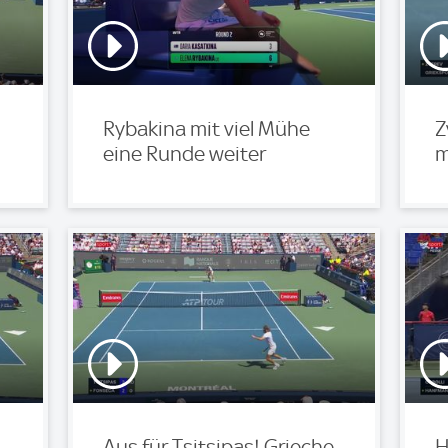
Rybakina mit viel Mühe
Z
eine Runde weiter
m
Aus für Tsitsipas! Grieche
H