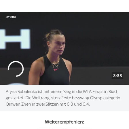
3:33
Aryna Sabalenka ist mit einem Sieg in die WTA Finals in Riad
gestartet. Die Weltranglisten-Erste bezwang Olympiasiegerin
Qinwen Zhen in zwei Sätzen mit 6:3 und 6:4.
Weiterempfehlen: