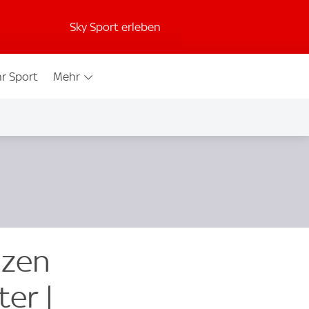
Sky Sport erleben
r Sport
Mehr
nzen
er |