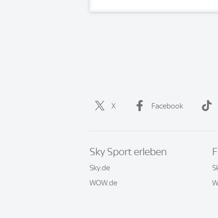
X
Facebook
Sky Sport erleben
F
Sky.de
S
WOW.de
W