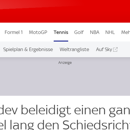
Formel 1
MotoGP
Tennis
Golf
NBA
NHL
Meh
Spielplan & Ergebnisse
Weltrangliste
Auf Sky
dev beleidigt einen ga
 lang den Schiedsricht