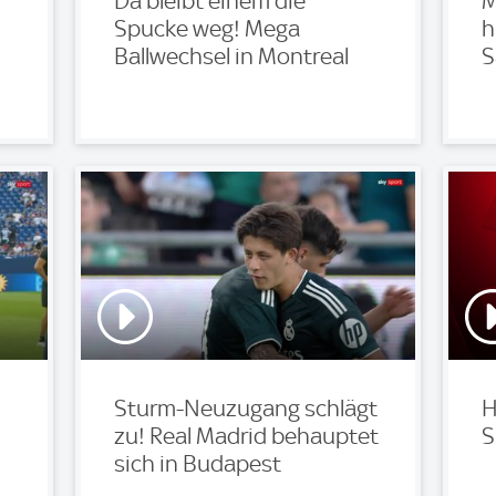
Da bleibt einem die
M
Spucke weg! Mega
h
Ballwechsel in Montreal
S
Sturm-Neuzugang schlägt
H
zu! Real Madrid behauptet
S
sich in Budapest