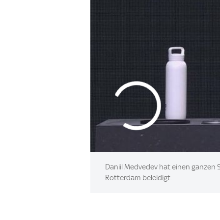
Daniil Medvedev hat einen ganzen S
Rotterdam beleidigt.