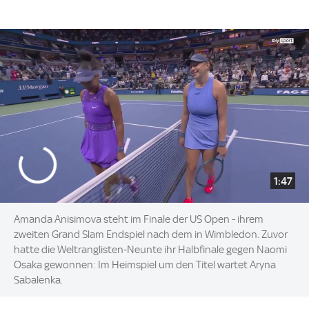
1:47
Amanda Anisimova steht im Finale der US Open - ihrem
zweiten Grand Slam Endspiel nach dem in Wimbledon. Zuvor
hatte die Weltranglisten-Neunte ihr Halbfinale gegen Naomi
Osaka gewonnen: Im Heimspiel um den Titel wartet Aryna
Sabalenka.