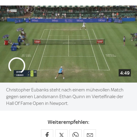
4:49
Christopher Eubanks steht nach einem mühevollen Match
gegen seinen Landsmann Ethan Quinn im Viertelfinale der
Hall Of Fame Open in Newport.
Weiterempfehlen: