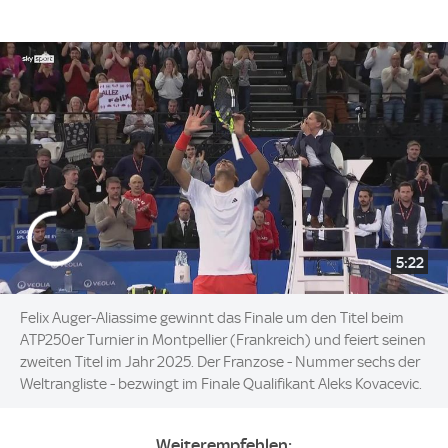
5:22
Felix Auger-Aliassime gewinnt das Finale um den Titel beim
ATP250er Turnier in Montpellier (Frankreich) und feiert seinen
zweiten Titel im Jahr 2025. Der Franzose - Nummer sechs der
Weltrangliste - bezwingt im Finale Qualifikant Aleks Kovacevic.
Weiterempfehlen: