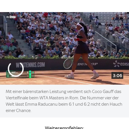
3:06
Mit einer bärenstarken Leistung verdient sich Coco Gauff das
Viertelfinale beim WTA Masters in Rom. Die Nummer vier der
Welt lässt Emma Raducanu beim 6:1 und 6:2 nicht den Hauch
einer Chance.
Weiterempfehlen: