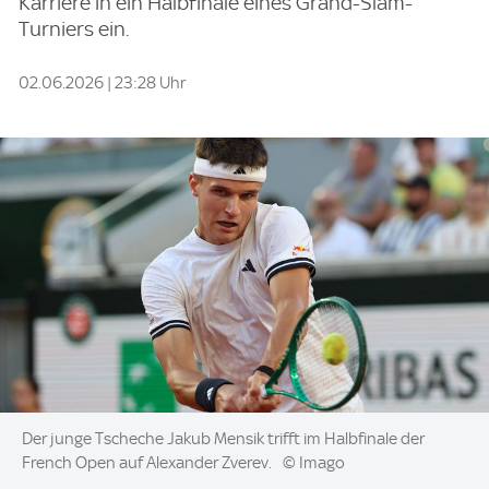
Karriere in ein Halbfinale eines Grand-Slam-
Turniers ein.
02.06.2026 | 23:28 Uhr
Image:
Der junge Tscheche Jakub Mensik trifft im Halbfinale der
French Open auf Alexander Zverev.
© Imago