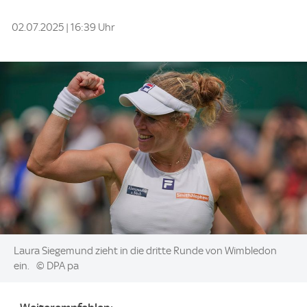
02.07.2025 | 16:39 Uhr
Image:
Laura Siegemund zieht in die dritte Runde von Wimbledon
ein.
© DPA pa