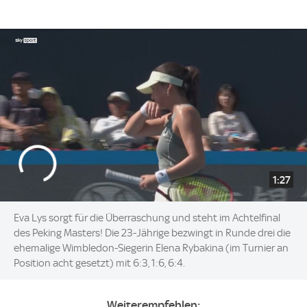
1:27
Eva Lys sorgt für die Überraschung und steht im Achtelfinal
des Peking Masters! Die 23-Jährige bezwingt in Runde drei die
ehemalige Wimbledon-Siegerin Elena Rybakina (im Turnier an
Position acht gesetzt) mit 6:3, 1:6, 6:4.
Weiterempfehlen: