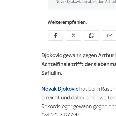
Image:
Novak Djokovic bejubelt den Achtel
Weiterempfehlen:
Djokovic gewann gegen Arthur Rin
Achtelfinale trifft der siebe
Safiullin.
Novak Djokovic
hat beim Rasenk
erreicht und dabei einen weiter
Rekordsieger gewann gegen den
6:4, 1:6, 7:6 (7:4).