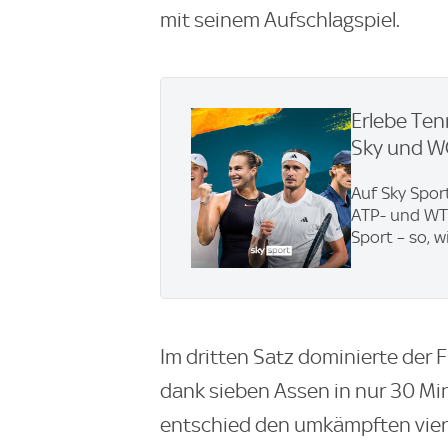
mit seinem Aufschlagspiel.
Erlebe Ten
Sky und 
Auf Sky Spor
ATP- und WTA
Sport – so, w
Im dritten Satz dominierte der
dank sieben Assen in nur 30 Min
entschied den umkämpften vierte