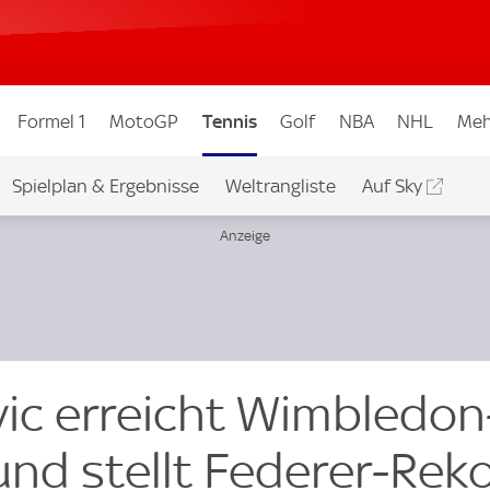
Formel 1
MotoGP
Tennis
Golf
NBA
NHL
Meh
Spielplan & Ergebnisse
Weltrangliste
Auf Sky
ic erreicht Wimbledon
und stellt Federer-Rek