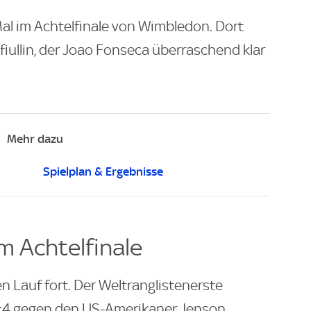
al im Achtelfinale von Wimbledon. Dort
iullin, der Joao Fonseca überraschend klar
Mehr dazu
Spielplan & Ergebnisse
m Achtelfinale
n Lauf fort. Der Weltranglistenerste
6:4 gegen den US-Amerikaner Jenson