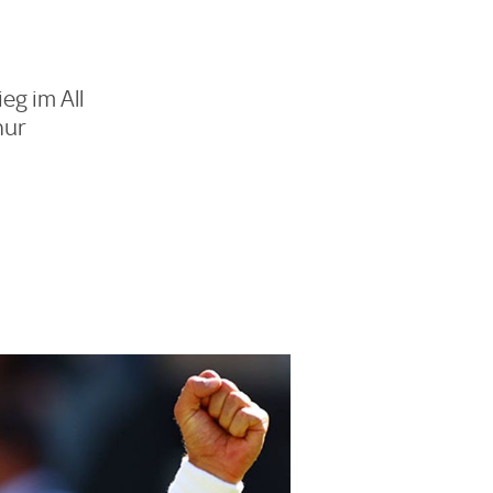
eg im All
hur