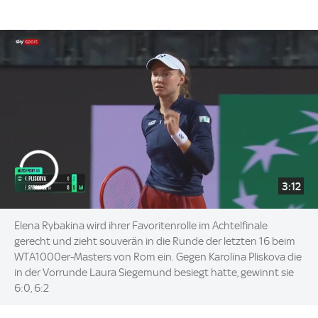
3:12
Elena Rybakina wird ihrer Favoritenrolle im Achtelfinale
gerecht und zieht souverän in die Runde der letzten 16 beim
WTA1000er-Masters von Rom ein. Gegen Karolina Pliskova die
in der Vorrunde Laura Siegemund besiegt hatte, gewinnt sie
6:0, 6:2